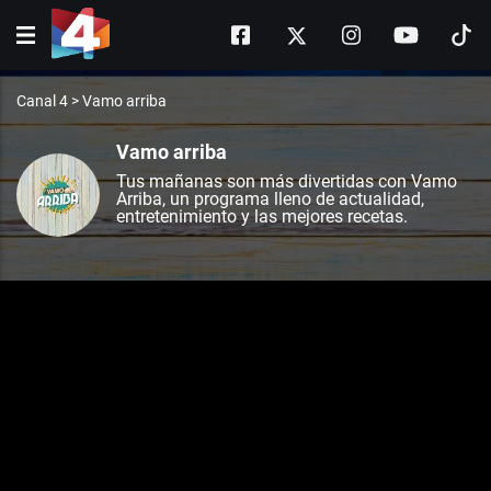
Canal 4
>
Vamo arriba
Vamo arriba
Tus mañanas son más divertidas con Vamo
Arriba, un programa lleno de actualidad,
entretenimiento y las mejores recetas.