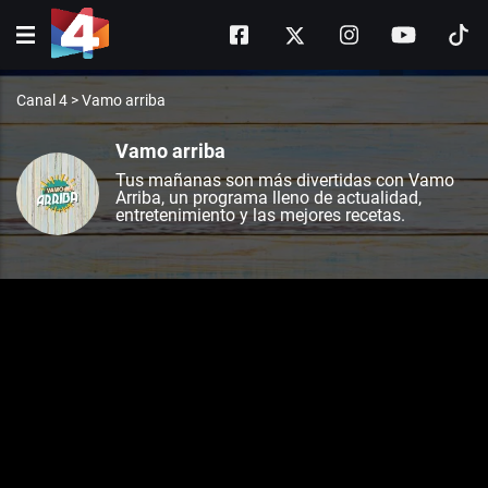
Canal 4
>
Vamo arriba
Vamo arriba
Tus mañanas son más divertidas con Vamo
Arriba, un programa lleno de actualidad,
entretenimiento y las mejores recetas.