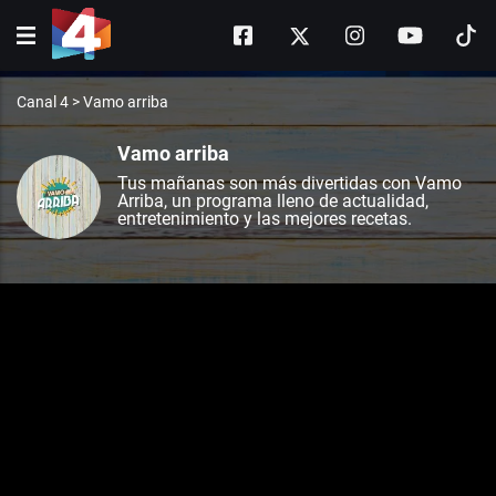
Canal 4
>
Vamo arriba
Vamo arriba
Tus mañanas son más divertidas con Vamo
Arriba, un programa lleno de actualidad,
entretenimiento y las mejores recetas.