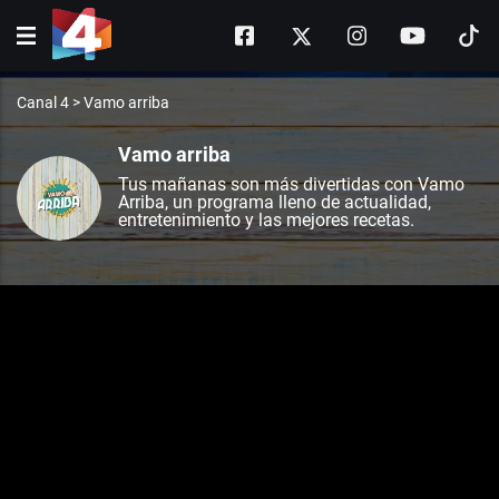
Canal 4
>
Vamo arriba
Vamo arriba
Tus mañanas son más divertidas con Vamo
Arriba, un programa lleno de actualidad,
entretenimiento y las mejores recetas.