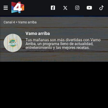
Canal 4
>
Vamo arriba
Vamo arriba
Tus mañanas son más divertidas con Vamo
Arriba, un programa lleno de actualidad,
entretenimiento y las mejores recetas.