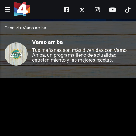
Canal 4
>
Vamo arriba
Vamo arriba
Tus mañanas son más divertidas con Vamo
Arriba, un programa lleno de actualidad,
entretenimiento y las mejores recetas.