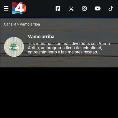
Canal 4
>
Vamo arriba
Vamo arriba
Tus mañanas son más divertidas con Vamo
Arriba, un programa lleno de actualidad,
entretenimiento y las mejores recetas.