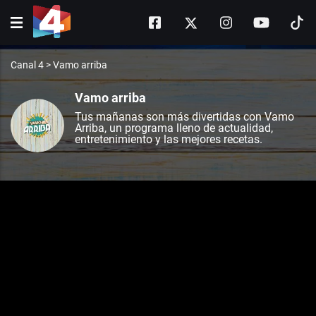
Canal 4
>
Vamo arriba
Vamo arriba
Tus mañanas son más divertidas con Vamo
Arriba, un programa lleno de actualidad,
entretenimiento y las mejores recetas.