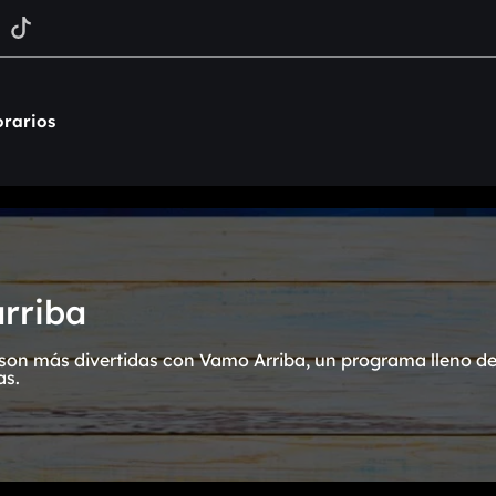
rarios
rriba
on más divertidas con Vamo Arriba, un programa lleno de 
as.