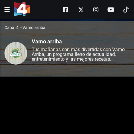
Canal 4
>
Vamo arriba
Vamo arriba
Tus mañanas son más divertidas con Vamo
Arriba, un programa lleno de actualidad,
entretenimiento y las mejores recetas.