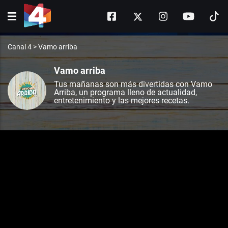
Canal 4
>
Vamo arriba
Vamo arriba
Tus mañanas son más divertidas con Vamo
Arriba, un programa lleno de actualidad,
entretenimiento y las mejores recetas.