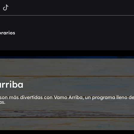
rarios
rriba
on más divertidas con Vamo Arriba, un programa lleno de 
as.