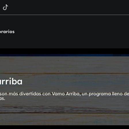
rarios
rriba
on más divertidas con Vamo Arriba, un programa lleno de 
as.