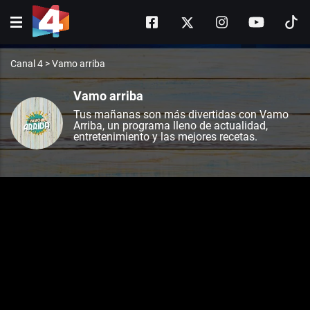
Canal 4
>
Vamo arriba
Vamo arriba
Tus mañanas son más divertidas con Vamo
Arriba, un programa lleno de actualidad,
entretenimiento y las mejores recetas.