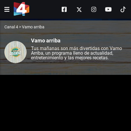
Canal 4
>
Vamo arriba
Vamo arriba
Tus mañanas son más divertidas con Vamo
Arriba, un programa lleno de actualidad,
entretenimiento y las mejores recetas.