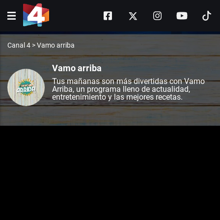
Canal 4
>
Vamo arriba
Vamo arriba
Tus mañanas son más divertidas con Vamo
Arriba, un programa lleno de actualidad,
entretenimiento y las mejores recetas.