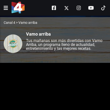
Canal 4
>
Vamo arriba
Vamo arriba
Tus mañanas son más divertidas con Vamo
Arriba, un programa lleno de actualidad,
entretenimiento y las mejores recetas.