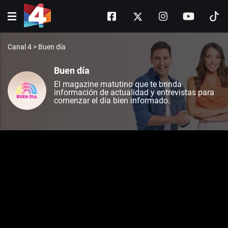
Canal 4
>
Buen día
Buen día
El magazine matutino que te brinda
información de actualidad y entrevistas para
comenzar el día bien informado.