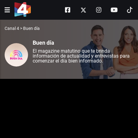
Canal 4
>
Buen día
Buen día
El magazine matutino que te brinda
información de actualidad y entrevistas para
comenzar el día bien informado.