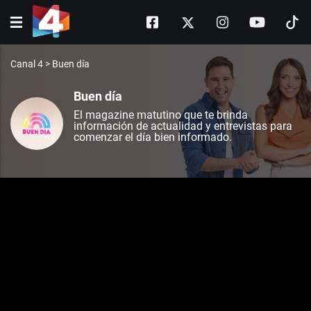
Canal 4
>
Buen día
Buen día
El magazine matutino que te brinda
información de actualidad y entrevistas para
comenzar el día bien informado.