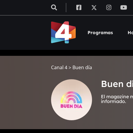
Programas
Ho
Canal 4
>
Buen día
Buen d
El magazine m
informado.