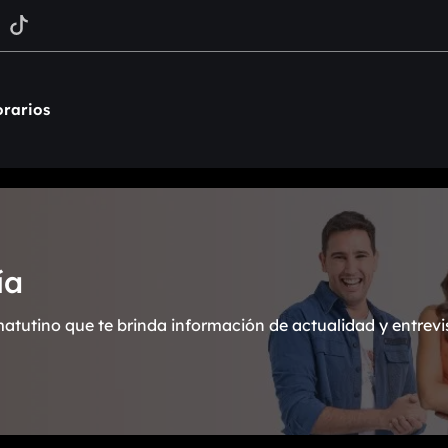
rarios
ía
atutino que te brinda información de actualidad y entrevi