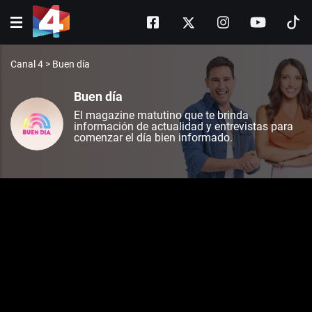
Canal 4
>
Buen día
Buen día
El magazine matutino que te brinda
información de actualidad y entrevistas para
comenzar el día bien informado.