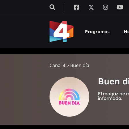
Programas
Ho
Canal 4
>
Buen día
Buen d
El magazine m
informado.