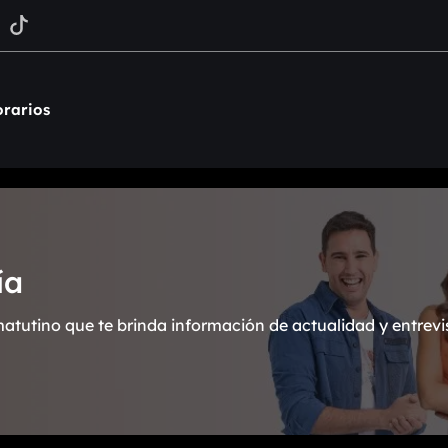
rarios
ía
atutino que te brinda información de actualidad y entrevi