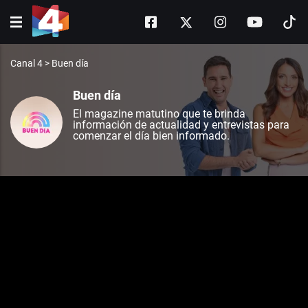
Canal 4
>
Buen día
Buen día
El magazine matutino que te brinda
información de actualidad y entrevistas para
comenzar el día bien informado.