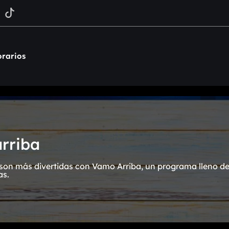
rarios
rriba
on más divertidas con Vamo Arriba, un programa lleno de 
as.